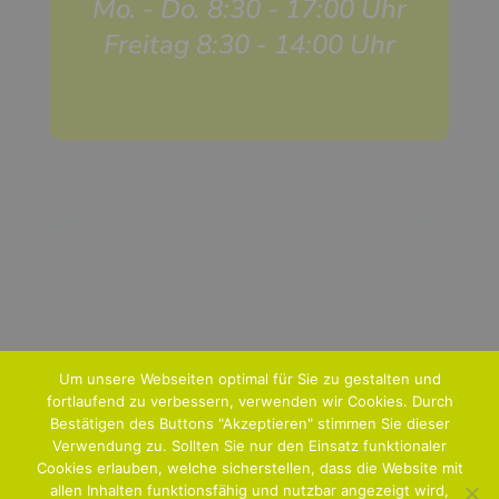
Mo. - Do. 8:30 - 17:00 Uhr
Freitag 8:30 - 14:00 Uhr
Um unsere Webseiten optimal für Sie zu gestalten und
fortlaufend zu verbessern, verwenden wir Cookies. Durch
Bestätigen des Buttons "Akzeptieren" stimmen Sie dieser
Verwendung zu. Sollten Sie nur den Einsatz funktionaler
Home
Aktuelle Ausgabe
Archiv
Cookies erlauben, welche sicherstellen, dass die Website mit
allen Inhalten funktionsfähig und nutzbar angezeigt wird,
Mediadaten
Anzeigen
Abo
Kontakt