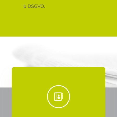
b DSGVO.
