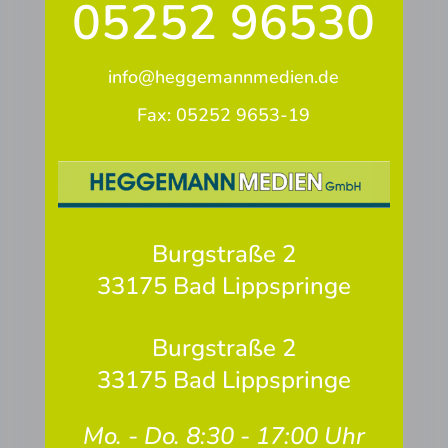
05252 96530
info@heggemannmedien.de
Fax: 05252 9653-19
Burgstraße 2
33175 Bad Lippspringe
Burgstraße 2
33175 Bad Lippspringe
Mo. - Do. 8:30 - 17:00 Uhr