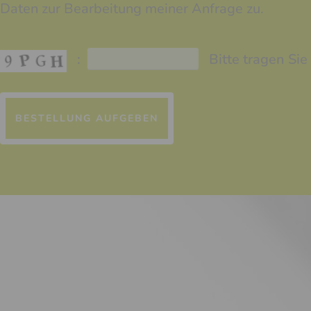
Daten zur Bearbeitung meiner Anfrage zu.
:
Bitte tragen Si
Bitte
lasse
dieses
Feld
leer.